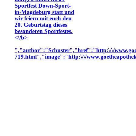
Sportfest Down-Sport-
in-Magdeburg statt und
wir feiern mit euch den
20. Geburtstag dieses
besonderen Sportfestes.
<\/b>
","author":"Schuster","href":"http:\/\/www.goet
719.html","image":"http:\/\/www.goetheapotheke.