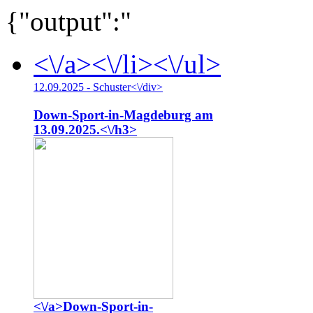
{"output":"
<\/a><\/li><\/ul>
12.09.2025 - Schuster<\/div>
Down-Sport-in-Magdeburg am
13.09.2025.<\/h3>
<\/a>
Down-Sport-in-