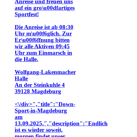
Anreise und freuen uns
auf ein gro\u00dfartiges
Sportfest!
Die Anreise ist ab 08:30
Uhr m\u00f6glich. Zur
Er\u00f6ffnung bitten
wir alle Aktiven 09:45
Uhr zum Einmarsch in
die Halle.
Wolfgang-Lakenmacher
Halle
An der Steinkuhle 4
39128 Magdeburg
<\/div>","title":"Down-
Sport-in-Magdeburg
am
13.09.2025.","description":"
Endlich
ist es wieder soweit,
morgen findet unser