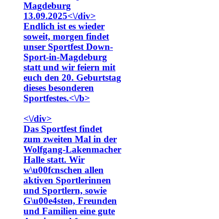
Magdeburg
13.09.2025<\/div>
Endlich ist es wieder
soweit, morgen findet
unser Sportfest Down-
Sport-in-Magdeburg
statt und wir feiern mit
euch den 20. Geburtstag
dieses besonderen
Sportfestes.<\/b>
<\/div>
Das Sportfest findet
zum zweiten Mal in der
Wolfgang-Lakenmacher
Halle statt. Wir
w\u00fcnschen allen
aktiven Sportlerinnen
und Sportlern, sowie
G\u00e4sten, Freunden
und Familien eine gute